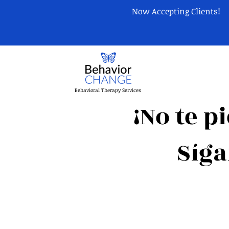
Now Accepting Clients!
Behavioral Therapy Services
¡No te 
Síg