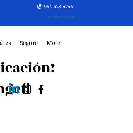
954 478 4746
Iniciar sesión
dres
Seguro
More
icación!
gefl